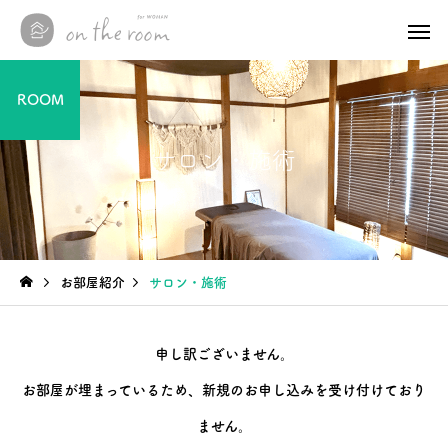
ROOM
サロン・施術
その他
その他
お部屋紹介
サロン・施術
本日4/1(水)より毎週水曜
12/21(日)イチゴマル
日OFC開校(=ﾟωﾟ)ﾉ
🍓(=ﾟωﾟ)ﾉ
申し訳ございません。
お部屋が埋まっているため、新規のお申し込みを受け付けており
ません。