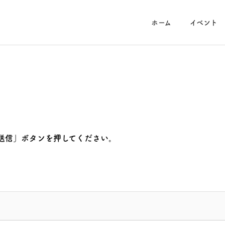
ホーム
イベント
その他
On The Room
送信」ボタンを押してください。
12/21(日)イチゴマルシェ
9/21(日)10～15オンザルー
🍓(=ﾟωﾟ)ﾉ
ムマルシェ(=ﾟωﾟ)ﾉ