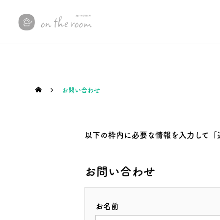
お問い合わせ
On The Room
その他
以下の枠内に必要な情報を入力して「
3/4(火)12～18時も予祝
本日4/1(水)より毎週水曜
会！(=ﾟωﾟ)ﾉ
日OFC開校(=ﾟωﾟ)ﾉ
お問い合わせ
お名前