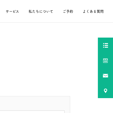
サービス
私たちについて
ご予約
よくある質問
On The Room
その他
6/4(火)毎月４日恒例予祝
5/4㈰OTR1周年記念予祝
会(=ﾟωﾟ)ﾉ
会(=ﾟωﾟ)ﾉ